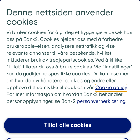
Gå til innhold
Denne nettsiden anvender
Logg inn
Menu
cookies
Nye rutiner for ekstrainnbetaling på lån
Vi bruker cookies for å gi deg et hyggeligere besøk hos
Ved ekstrainnbetaling på lånet ditt må du bruke
oss på Bank2. Cookies hjelper oss med å forbedre
KID-nummeret fra din siste faktura. Ønsker du i
brukeropplevelsen, analysere nettrafikk og vise
stedet å betale neste måneds innbetaling, skriv «Til
relevante annonser til våre besøkende, hvilket
gode + ditt lånenummer» i meldingsfeltet i stedet for
inkluderer bruk av tredjepartscookies. Ved å klikke
KID-nummer.
"Tillat" tillater du oss å bruke cookies. Via "innstillinger"
kan du godkjenne spesifikke cookies. Du kan lese mer
Klage og varsling
om hvordan vi håndterer cookies og endre eller
oppheve ditt samtykke til cookies i vår
Cookie policy
.
For mer informasjon om hvordan Bank2 behandler
personopplysninger, se Bank2
personvernerklæring
.
Klage
Bank2 er en del av Enity Bank Group.
Tillat alle cookies
Hos Enity Bank Group ønsker vi at
alle våre kunder skal være fornøyde