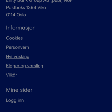
Enity
Bank Group AB (
publ
) NUF
Postboks 1394 Vika
0114 Oslo
Informasjon
Cookies
Personvern
Hvitvasking
Klager og varsling
Vilkår
Mine sider
Logg inn