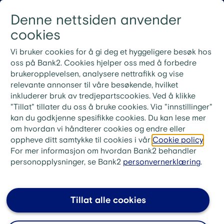
Gå til innhold
Denne nettsiden anvender
Logg inn
Menu
cookies
Nye rutiner for ekstrainnbetaling på lån
Vi bruker cookies for å gi deg et hyggeligere besøk hos
Ved ekstrainnbetaling på lånet ditt må du bruke
oss på Bank2. Cookies hjelper oss med å forbedre
KID-nummeret fra din siste faktura. Ønsker du i
brukeropplevelsen, analysere nettrafikk og vise
stedet å betale neste måneds innbetaling, skriv «Til
relevante annonser til våre besøkende, hvilket
gode + ditt lånenummer» i meldingsfeltet i stedet for
inkluderer bruk av tredjepartscookies. Ved å klikke
KID-nummer.
"Tillat" tillater du oss å bruke cookies. Via "innstillinger"
kan du godkjenne spesifikke cookies. Du kan lese mer
Logg inn på Mine sider
om hvordan vi håndterer cookies og endre eller
oppheve ditt samtykke til cookies i vår
Cookie policy
.
For mer informasjon om hvordan Bank2 behandler
På Mine sider får du full oversikt over økonomien
personopplysninger, se Bank2
personvernerklæring
.
din. Her kan du enkelt følge med på lånene dine,
se betalingene og holde styr på sparepengene.
Du logger deg trygt inn med BankID – fra mobil,
Tillat alle cookies
nettbrett eller PC.