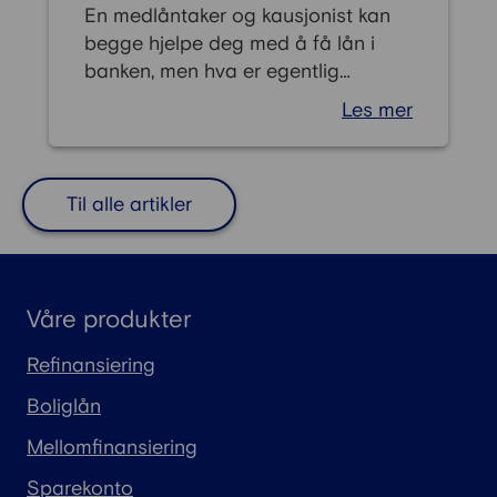
En medlåntaker og kausjonist kan
begge hjelpe deg med å få lån i
banken, men hva er egentlig
forskjellen på disse to? Hva er en
Les mer
medlåntaker, og hvordan fungerer
en kausjonist i praksis? Vi ser
nærmere på begrepene, og gir deg
Til alle artikler
fordelene og ulempene ved begge.
Våre produkter
Refinansiering
Boliglån
Mellomfinansiering
Sparekonto