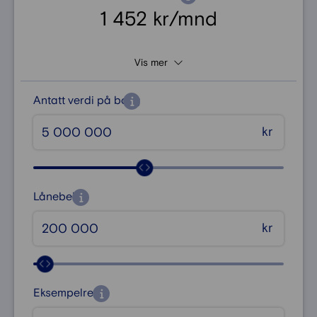
1 452 kr/mnd
Vis mer
Antatt verdi på bolig
kr
Lånebeløp
kr
Eksempelrente