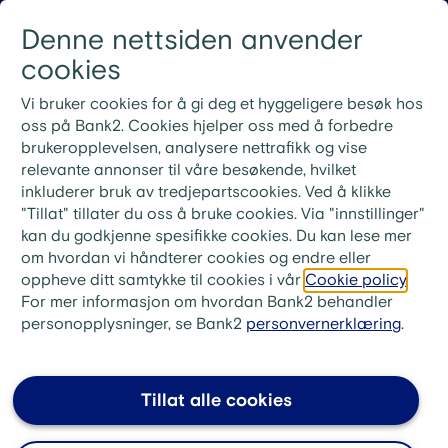
Gå til innhold
Denne nettsiden anvender
Logg inn
Menu
cookies
Nye rutiner for ekstrainnbetaling på lån
Vi bruker cookies for å gi deg et hyggeligere besøk hos
Ved ekstrainnbetaling på lånet ditt må du bruke
oss på Bank2. Cookies hjelper oss med å forbedre
KID-nummeret fra din siste faktura. Ønsker du i
brukeropplevelsen, analysere nettrafikk og vise
stedet å betale neste måneds innbetaling, skriv «Til
relevante annonser til våre besøkende, hvilket
gode + ditt lånenummer» i meldingsfeltet i stedet for
inkluderer bruk av tredjepartscookies. Ved å klikke
KID-nummer.
"Tillat" tillater du oss å bruke cookies. Via "innstillinger"
Nye Mine sider er nå tilgjengelige for deg som
kan du godkjenne spesifikke cookies. Du kan lese mer
allerede er kunde.
Les mer her
.
om hvordan vi håndterer cookies og endre eller
oppheve ditt samtykke til cookies i vår
Cookie policy
.
Trenger du hjelp med
For mer informasjon om hvordan Bank2 behandler
personopplysninger, se Bank2
personvernerklæring
.
økonomien?
Hos Bank2 ser vi hele økonomien din, ikke bare
Tillat alle cookies
tallene på papiret. Har du bolig som sikkerhet,
kan vi finne løsninger også når andre banker sier