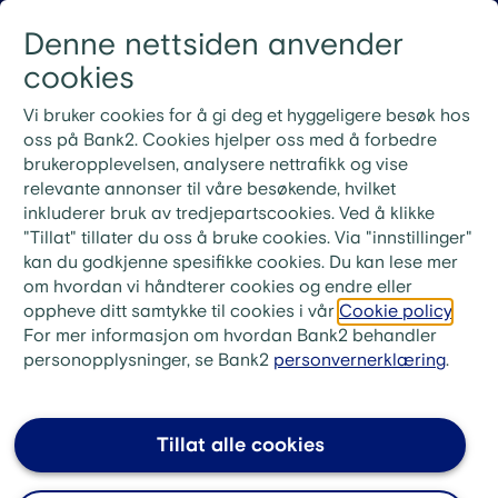
Gå til innhold
Denne nettsiden anvender
Logg inn
Menu
cookies
Nye rutiner for ekstrainnbetaling på lån
Vi bruker cookies for å gi deg et hyggeligere besøk hos
Ved ekstrainnbetaling på lånet ditt må du bruke
oss på Bank2. Cookies hjelper oss med å forbedre
KID-nummeret fra din siste faktura. Ønsker du i
brukeropplevelsen, analysere nettrafikk og vise
stedet å betale neste måneds innbetaling, skriv «Til
relevante annonser til våre besøkende, hvilket
gode + ditt lånenummer» i meldingsfeltet i stedet for
inkluderer bruk av tredjepartscookies. Ved å klikke
KID-nummer.
"Tillat" tillater du oss å bruke cookies. Via "innstillinger"
kan du godkjenne spesifikke cookies. Du kan lese mer
bank2.no
>
Låne
>
om hvordan vi håndterer cookies og endre eller
FAQ - Refinansiering av boliglån
oppheve ditt samtykke til cookies i vår
Cookie policy
.
For mer informasjon om hvordan Bank2 behandler
Hvordan påvirker
personopplysninger, se Bank2
personvernerklæring
.
verdivurdering refinansiering?
Banken bruker boligverdien og belåningsgraden
Tillat alle cookies
som grunnlag for hvor mye du kan låne, samt
hvilken rente og vilkår du får på lånet ditt.