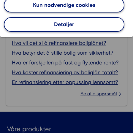
Kun nødvendige cookies
Ofte stilte spørsmål om
FAQ -
Detaljer
Refinansiering av boliglån
:
Hva vil det si å refinansiere boliglånet?
Hva betyr det å stille bolig som sikkerhet?
Hva er forskjellen på fast og flytende rente?
Hva koster refinansiering av boliglån totalt?
Er refinansiering etter oppussing lønnsomt?
Se alle spørsmål
Våre produkter