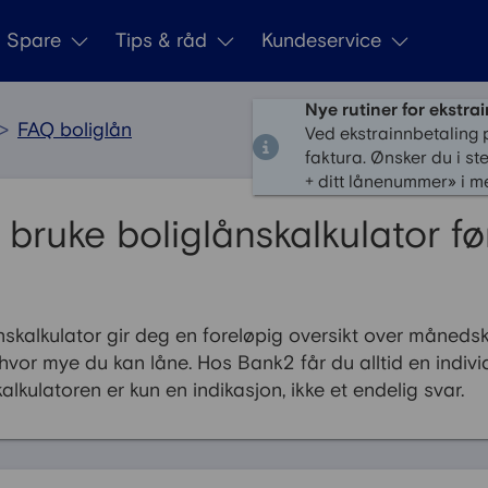
Spare
Tips & råd
Kundeservice
Nye rutiner for ekstra
>
FAQ boliglån
Ved ekstrainnbetaling 
faktura. Ønsker du i st
+ ditt lånenummer» i me
 bruke boliglånskalkulator fø
ånskalkulator gir deg en foreløpig oversikt over måned
hvor mye du kan låne. Hos Bank2 får du alltid en indivi
kalkulatoren er kun en indikasjon, ikke et endelig svar.