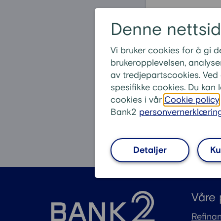
Ofte sti
Denne nettsi
Hva er boligl
Vi bruker cookies for å gi
Hvem kan få b
brukeropplevelsen, analyser
Hvor mye kan j
av tredjepartscookies. Ved å
Hva koster et
spesifikke cookies. Du kan 
cookies i vår
Cookie policy
Hvor mye egenk
Bank2
personvernerklærin
Detaljer
Ku
Våre 
Refinan