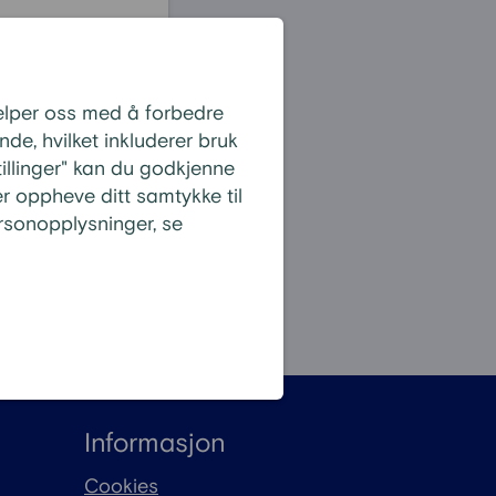
jelper oss med å forbedre
de, hvilket inkluderer bruk
stillinger" kan du godkjenne
r oppheve ditt samtykke til
sonopplysninger, se
 alle spørsmål
Informasjon
Cookies