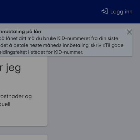
Logg inn
innbetaling på lån
på lånet ditt må du bruke KID-nummeret fra din siste
edet å betale neste måneds innbetaling, skriv «Til gode
ldingsfeltet i stedet for KID-nummer.
r jeg
skostnader og
duell