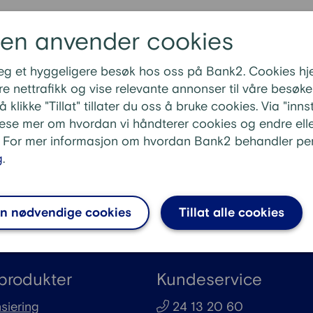
lte spørsmål om
FAQ boliglån
:
den anvender cookies
ån?
 deg et hyggeligere besøk hos oss på Bank2. Cookies h
oliglån hos Bank2?
e nettrafikk og vise relevante annonser til våre besøken
eg få i boliglån?
 klikke "Tillat" tillater du oss å bruke cookies. Via "inn
 boliglån i måneden?
lese mer om hvordan vi håndterer cookies og endre elle
. For mer informasjon om hvordan Bank2 behandler per
apital trenger jeg for å få boliglån?
g
.
Se
n nødvendige cookies
Tillat alle cookies
produkter
Kundeservice
siering
24 13 20 60