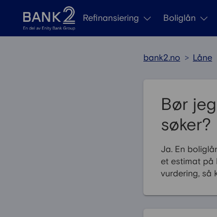
Gå til innhold
Refinansiering
Boliglån
bank2.no
>
Låne
Bør jeg
søker?
Ja. En boligl
et estimat på 
vurdering, så 