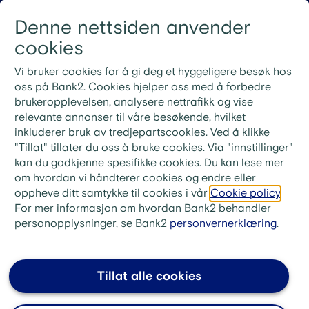
Gå til innhold
Denne nettsiden anvender
Logg inn
Menu
cookies
Nye rutiner for ekstrainnbetaling på lån
Vi bruker cookies for å gi deg et hyggeligere besøk hos
Ved ekstrainnbetaling på lånet ditt må du bruke
oss på Bank2. Cookies hjelper oss med å forbedre
KID-nummeret fra din siste faktura. Ønsker du i
brukeropplevelsen, analysere nettrafikk og vise
stedet å betale neste måneds innbetaling, skriv «Til
relevante annonser til våre besøkende, hvilket
gode + ditt lånenummer» i meldingsfeltet i stedet for
inkluderer bruk av tredjepartscookies. Ved å klikke
KID-nummer.
"Tillat" tillater du oss å bruke cookies. Via "innstillinger"
kan du godkjenne spesifikke cookies. Du kan lese mer
bank2.no
>
Låne
>
FAQ boliglån
om hvordan vi håndterer cookies og endre eller
oppheve ditt samtykke til cookies i vår
Cookie policy
.
Hva er forskjellen på
For mer informasjon om hvordan Bank2 behandler
annuitetslån og serielån?
personopplysninger, se Bank2
personvernerklæring
.
Annuitetslån og serielån er to ulike måter å
fordele avdrag og rente på boliglånet på: Med
Tillat alle cookies
annuitetslån betaler du samme beløp hver
måned gjennom hele nedbetalingstiden. Med