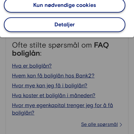
Kun nødvendige cookies
serielån betaler du like store avdrag hver måned,
mens rentekostnaden synker etter hvert som
lånet blir mindre.
Detaljer
Ofte stilte spørsmål om
FAQ
boliglån
:
Hva er boliglån?
Hvem kan få boliglån hos Bank2?
Hvor mye kan jeg få i boliglån?
Hva koster et boliglån i måneden?
Hvor mye egenkapital trenger jeg for å få
boliglån?
Se alle spørsmål