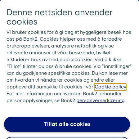
Gå til innhold
Denne nettsiden anvender
Logg inn
Menu
cookies
Nye rutiner for ekstrainnbetaling på lån
Vi bruker cookies for å gi deg et hyggeligere besøk hos
Ved ekstrainnbetaling på lånet ditt må du bruke
oss på Bank2. Cookies hjelper oss med å forbedre
KID-nummeret fra din siste faktura. Ønsker du i
brukeropplevelsen, analysere nettrafikk og vise
stedet å betale neste måneds innbetaling, skriv «Til
relevante annonser til våre besøkende, hvilket
gode + ditt lånenummer» i meldingsfeltet i stedet for
inkluderer bruk av tredjepartscookies. Ved å klikke
KID-nummer.
"Tillat" tillater du oss å bruke cookies. Via "innstillinger"
kan du godkjenne spesifikke cookies. Du kan lese mer
bank2.no
>
Låne
>
FAQ finansieringsbevis
om hvordan vi håndterer cookies og endre eller
oppheve ditt samtykke til cookies i vår
Cookie policy
.
Hvorfor trenger du
For mer informasjon om hvordan Bank2 behandler
finansieringsbevis?
personopplysninger, se Bank2
personvernerklæring
.
Du trenger finansieringsbevis fordi dette er en
bekreftelse til megler om at du har mulighet til å
Tillat alle cookies
ta opp
boliglån
. Det er et krav å ha
finansieringsbevis når du skal kjøpe bolig, og du