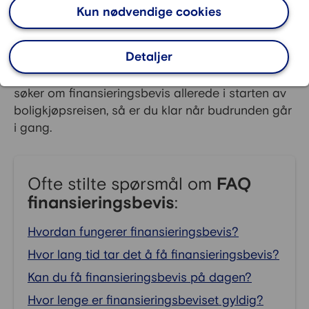
Kun nødvendige cookies
kan ikke legge inn et bud uten at du har dette
beviset på plass.
Detaljer
Det er kjipt å se at drømmeboligen havner i
hendene på noen andre. Sørg derfor for at du
søker om finansieringsbevis allerede i starten av
boligkjøpsreisen, så er du klar når budrunden går
i gang.
Ofte stilte spørsmål om
FAQ
finansieringsbevis
:
Hvordan fungerer finansieringsbevis?
Hvor lang tid tar det å få finansieringsbevis?
Kan du få finansieringsbevis på dagen?
Hvor lenge er finansieringsbeviset gyldig?