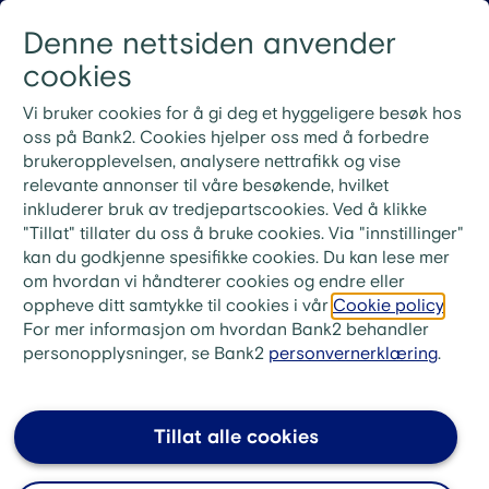
Gå til innhold
Denne nettsiden anvender
Logg inn
Menu
cookies
Nye rutiner for ekstrainnbetaling på lån
Vi bruker cookies for å gi deg et hyggeligere besøk hos
Ved ekstrainnbetaling på lånet ditt må du bruke
oss på Bank2. Cookies hjelper oss med å forbedre
KID-nummeret fra din siste faktura. Ønsker du i
brukeropplevelsen, analysere nettrafikk og vise
stedet å betale neste måneds innbetaling, skriv «Til
relevante annonser til våre besøkende, hvilket
gode + ditt lånenummer» i meldingsfeltet i stedet for
inkluderer bruk av tredjepartscookies. Ved å klikke
KID-nummer.
"Tillat" tillater du oss å bruke cookies. Via "innstillinger"
kan du godkjenne spesifikke cookies. Du kan lese mer
bank2.no
>
Låne
>
Refinansiering
>
om hvordan vi håndterer cookies og endre eller
FAQ Refinansiering av billån
oppheve ditt samtykke til cookies i vår
Cookie policy
.
For mer informasjon om hvordan Bank2 behandler
Hvor lang nedbetalingstid kan
personopplysninger, se Bank2
personvernerklæring
.
jeg få ved refinansiering av
billån?
Tillat alle cookies
Et vanlig billån har gjerne rundt fem års
nedbetalingstid. Ved refinansiering kan du få