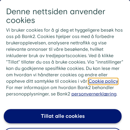
Gå til innhold
Denne nettsiden anvender
Logg inn
Menu
cookies
Nye rutiner for ekstrainnbetaling på lån
Vi bruker cookies for å gi deg et hyggeligere besøk hos
Ved ekstrainnbetaling på lånet ditt må du bruke
oss på Bank2. Cookies hjelper oss med å forbedre
KID-nummeret fra din siste faktura. Ønsker du i
brukeropplevelsen, analysere nettrafikk og vise
stedet å betale neste måneds innbetaling, skriv «Til
relevante annonser til våre besøkende, hvilket
gode + ditt lånenummer» i meldingsfeltet i stedet for
inkluderer bruk av tredjepartscookies. Ved å klikke
KID-nummer.
"Tillat" tillater du oss å bruke cookies. Via "innstillinger"
kan du godkjenne spesifikke cookies. Du kan lese mer
bank2.no
>
Låne
>
Refinansiering
>
om hvordan vi håndterer cookies og endre eller
FAQ Refinansiering av billån
oppheve ditt samtykke til cookies i vår
Cookie policy
.
For mer informasjon om hvordan Bank2 behandler
Kan refinansiering av billån
personopplysninger, se Bank2
personvernerklæring
.
være en god idé selv med
lavere inntekt?
Tillat alle cookies
Ja. Refinansiering kan gi lavere månedskostnader
og bedre oversikt over økonomien, som er