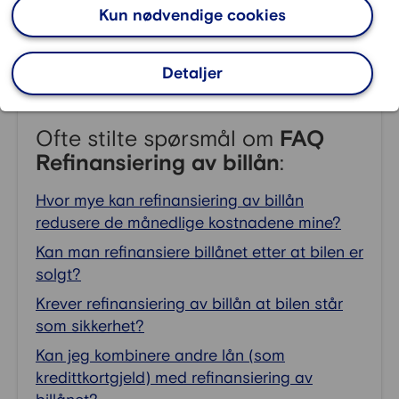
Kun nødvendige cookies
hensiktsmessig hvis man har mindre å rutte med.
Det viktigste for å få refinansiering er at du kan
betjene lånet og har sikkerhet i bolig.
Detaljer
Ofte stilte spørsmål om
FAQ
Refinansiering av billån
:
Hvor mye kan refinansiering av billån
redusere de månedlige kostnadene mine?
Kan man refinansiere billånet etter at bilen er
solgt?
Krever refinansiering av billån at bilen står
som sikkerhet?
Kan jeg kombinere andre lån (som
kredittkortgjeld) med refinansiering av