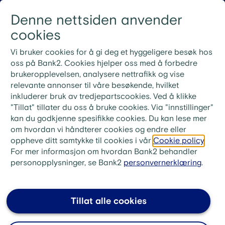
Gå til innhold
Denne nettsiden anvender
Logg inn
Menu
cookies
Nye rutiner for ekstrainnbetaling på lån
Vi bruker cookies for å gi deg et hyggeligere besøk hos
Ved ekstrainnbetaling på lånet ditt må du bruke
oss på Bank2. Cookies hjelper oss med å forbedre
KID-nummeret fra din siste faktura. Ønsker du i
brukeropplevelsen, analysere nettrafikk og vise
stedet å betale neste måneds innbetaling, skriv «Til
relevante annonser til våre besøkende, hvilket
gode + ditt lånenummer» i meldingsfeltet i stedet for
inkluderer bruk av tredjepartscookies. Ved å klikke
KID-nummer.
"Tillat" tillater du oss å bruke cookies. Via "innstillinger"
kan du godkjenne spesifikke cookies. Du kan lese mer
bank2.no
>
Låne
>
Refinansiering
>
om hvordan vi håndterer cookies og endre eller
FAQ Refinansiering med sikkerhet i bolig
oppheve ditt samtykke til cookies i vår
Cookie policy
.
For mer informasjon om hvordan Bank2 behandler
Kan jeg øke boliglånet samtidig
personopplysninger, se Bank2
personvernerklæring
.
som jeg refinansierer annen
gjeld?
Tillat alle cookies
Ja, det er vanlig å øke boliglånet for å samle og
refinansiere usikret gjeld.