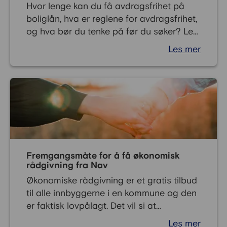
Hvor lenge kan du få avdragsfrihet på
boliglån, hva er reglene for avdragsfrihet,
og hva bør du tenke på før du søker? Les
om fordelene og ulempene, og hvordan vi
Les mer
i Bank2 kan hjelpe deg med alternative
løsninger.
Fremgangsmåte for å få økonomisk
rådgivning fra Nav
Økonomiske rådgivning er et gratis tilbud
til alle innbyggerne i en kommune og den
er faktisk lovpålagt. Det vil si at
kommunen er nødt til å tilby denne
Les mer