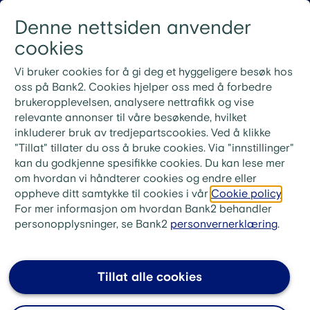
Gå til innhold
Denne nettsiden anvender
Logg inn
Menu
cookies
Nye rutiner for ekstrainnbetaling på lån
Vi bruker cookies for å gi deg et hyggeligere besøk hos
Ved ekstrainnbetaling på lånet ditt må du bruke
oss på Bank2. Cookies hjelper oss med å forbedre
KID-nummeret fra din siste faktura. Ønsker du i
brukeropplevelsen, analysere nettrafikk og vise
stedet å betale neste måneds innbetaling, skriv «Til
relevante annonser til våre besøkende, hvilket
gode + ditt lånenummer» i meldingsfeltet i stedet for
inkluderer bruk av tredjepartscookies. Ved å klikke
KID-nummer.
"Tillat" tillater du oss å bruke cookies. Via "innstillinger"
kan du godkjenne spesifikke cookies. Du kan lese mer
Artikler om økonomi, lån
om hvordan vi håndterer cookies og endre eller
oppheve ditt samtykke til cookies i vår
Cookie policy
.
eller sparetips
For mer informasjon om hvordan Bank2 behandler
personopplysninger, se Bank2
personvernerklæring
.
Gjeld & psykisk helse
Kjøpe bolig
Tillat alle cookies
Personlig økonomi
Sparetips