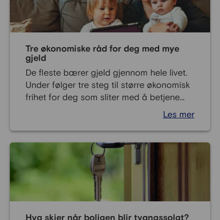
utbedringer i boligen.
Tre økonomiske råd for deg med mye
gjeld
De fleste bærer gjeld gjennom hele livet.
Under følger tre steg til større økonomisk
frihet for deg som sliter med å betjene
gjeldsforpliktelsene dine. Boliglån,
Les mer
studielån og billån er naturlige poster i
privatøkonomien. For noen er det være
fristende å spe på husholdningen med
kredittkort eller forbrukslån. Resultatet kan
være en gjeldsspiral som er vanskelig å
komme ut av,
Hva skjer når boligen blir tvangssolgt?