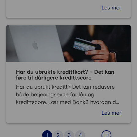
på egenhånd, og i denne artikkelen viser
Les mer
vi deg hvordan et budsjett kan hjelpe deg
med å få oversikt over økonomien igjen.
Har du ubrukte kredittkort? – Det kan
føre til dårligere kredittscore
Har du ubrukt kreditt? Det kan redusere
både betjeningsevne for lån og
kredittscore. Lær med Bank2 hvordan du
kan håndtere og din ubrukte kreditt her.
Les mer
1
2
3
4