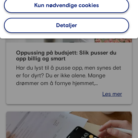
Kun nødvendige cookies
Detaljer
Oppussing på budsjett: Slik pusser du
opp billig og smart
Har du lyst til å pusse opp, men synes det
er for dyrt? Du er ikke alene. Mange
drømmer om å fornye hjemmet,
men oppussing kan medføre store
Les mer
kostnader. Heldigvis finnes det mange
måter å pusse opp på budsjett, uten at
du må gå på kompromiss med stil eller
kvalitet. Her får du gode tips til hvordan
du kan gjøre små (og store) endringer –
uten at det svir i lommeboka.