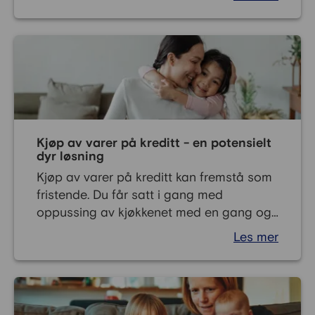
tjenesten. Du kan også klage på tjenesten
dersom du ikke får tilgang på den, eller
du synes den er utilstrekkelig. En slik
klage sendes til Statsforvalteren i ditt
fylke.
Kjøp av varer på kreditt - en potensielt
dyr løsning
Kjøp av varer på kreditt kan fremstå som
fristende. Du får satt i gang med
oppussing av kjøkkenet med en gang og
oppgradert TVen i stua, og du trenger
Les mer
ikke betale før feriepengene er på plass
til sommeren. Men mye kan skje på et
halvt år. Plutselig må feriepengene brukes
på restskatt eller andre nødvendige