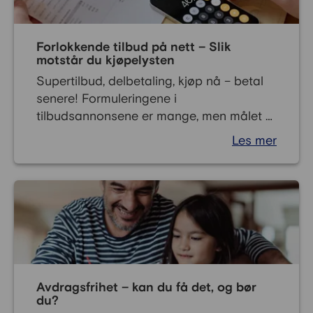
Forlokkende tilbud på nett – Slik
motstår du kjøpelysten
Supertilbud, delbetaling, kjøp nå – betal
senere! Formuleringene i
tilbudsannonsene er mange, men målet er
det samme: Å få deg til å bruke penger
Les mer
du ikke har, på produkter annonsørene
tror du vil ha.
Avdragsfrihet – kan du få det, og bør
du?