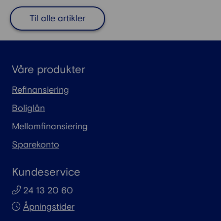
nærmere på begrepene, og gir deg
Til alle artikler
fordelene og ulempene ved begge.
Våre produkter
Refinansiering
Boliglån
Mellomfinansiering
Sparekonto
Kundeservice
24 13 20 60
Åpningstider