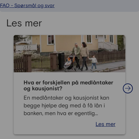
FAQ - Spørsmål og svar
Les mer
Hva er forskjellen på medlåntaker
og kausjonist?
En medlåntaker og kausjonist kan
begge hjelpe deg med å få lån i
banken, men hva er egentlig
forskjellen på disse to? Hva er en
Les mer
medlåntaker, og hvordan fungerer
en kausjonist i praksis? Vi ser