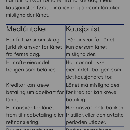
har fullt ansvar for lånet fra første dag, mens
kausjonisten først blir ansvarlig dersom låntaker
misligholder lånet.
Medlåntaker
Kausjonist
Har fullt økonomisk og
Får ansvar for lånet
juridisk ansvar for lånet
kun dersom lånet
fra første dag.
misligholdes.
Har ofte eierandel i
Har normalt ikke
boligen som belånes.
eierandel i boligen som
det kausjoneres for.
Kreditor kan kreve
Lånet må misligholdes
betaling umiddelbart for
før kreditor kan kreve
lånet.
betaling.
Har ansvar for lånet
Har ansvar inntil banken
frem til nedbetaling eller
fristiller, eller den avtalte
refinansiering.
perioden utløper.