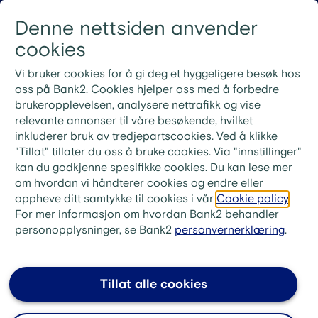
Gå til innhold
Denne nettsiden anvender
Logg inn
Menu
cookies
Nye rutiner for ekstrainnbetaling på lån
Vi bruker cookies for å gi deg et hyggeligere besøk hos
Ved ekstrainnbetaling på lånet ditt må du bruke
oss på Bank2. Cookies hjelper oss med å forbedre
KID-nummeret fra din siste faktura. Ønsker du i
brukeropplevelsen, analysere nettrafikk og vise
stedet å betale neste måneds innbetaling, skriv «Til
relevante annonser til våre besøkende, hvilket
gode + ditt lånenummer» i meldingsfeltet i stedet for
inkluderer bruk av tredjepartscookies. Ved å klikke
KID-nummer.
"Tillat" tillater du oss å bruke cookies. Via "innstillinger"
kan du godkjenne spesifikke cookies. Du kan lese mer
bank2.no
>
Låne
>
FAQ huslån
om hvordan vi håndterer cookies og endre eller
oppheve ditt samtykke til cookies i vår
Cookie policy
.
Huslån og renter: Hvor mye
For mer informasjon om hvordan Bank2 behandler
koster det?
personopplysninger, se Bank2
personvernerklæring
.
Hvor mye lånet ditt vil koste avhenger av en rekke
faktorer:
Tillat alle cookies
Hvor mye du skal låne.