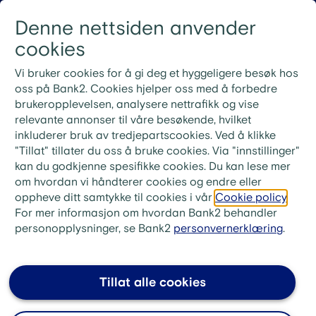
Gå til innhold
Denne nettsiden anvender
Logg inn
Menu
cookies
Nye rutiner for ekstrainnbetaling på lån
Vi bruker cookies for å gi deg et hyggeligere besøk hos
Ved ekstrainnbetaling på lånet ditt må du bruke
oss på Bank2. Cookies hjelper oss med å forbedre
KID-nummeret fra din siste faktura. Ønsker du i
brukeropplevelsen, analysere nettrafikk og vise
stedet å betale neste måneds innbetaling, skriv «Til
relevante annonser til våre besøkende, hvilket
gode + ditt lånenummer» i meldingsfeltet i stedet for
inkluderer bruk av tredjepartscookies. Ved å klikke
KID-nummer.
"Tillat" tillater du oss å bruke cookies. Via "innstillinger"
kan du godkjenne spesifikke cookies. Du kan lese mer
bank2.no
>
Låne
>
FAQ huslån
om hvordan vi håndterer cookies og endre eller
oppheve ditt samtykke til cookies i vår
Cookie policy
.
Kan du få huslån uten
For mer informasjon om hvordan Bank2 behandler
egenkapital?
personopplysninger, se Bank2
personvernerklæring
.
Du må ha egenkapital for å få huslån hos oss,
men det er ikke et krav at pengene må komme fra
Tillat alle cookies
deg. Du kan få hjelp av foreldre eller andre
familiemedlemmer, så lenge de kan stille med