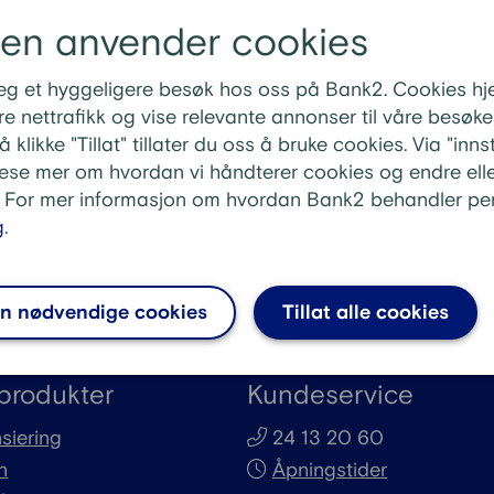
den anvender cookies
nansiering?
siering av lån?
 deg et hyggeligere besøk hos oss på Bank2. Cookies h
siering med sikkerhet i bolig?
e nettrafikk og vise relevante annonser til våre besøken
 klikke "Tillat" tillater du oss å bruke cookies. Via "inn
llen på refinansiering med og uten sikkerhet?
lese mer om hvordan vi håndterer cookies og endre elle
efinansiering uten sikkerhet?
. For mer informasjon om hvordan Bank2 behandler per
g
.
Se
n nødvendige cookies
Tillat alle cookies
produkter
Kundeservice
siering
24 13 20 60
n
Åpningstider