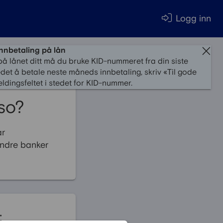
Logg inn
innbetaling på lån
på lånet ditt må du bruke KID-nummeret fra din siste
edet å betale neste måneds innbetaling, skriv «Til gode
ldingsfeltet i stedet for KID-nummer.
sso?
ar
andre banker
: