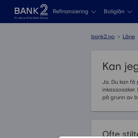
Gå til innhold
Refinansiering
Boliglån
bank2.no
>
Låne
Kan jeg
Ja. Du kan få
inkassosaker. 
på grunn av b
Ofte sti