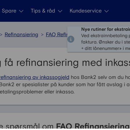
Spare
Tips & råd
Kundeservice
Nye rutiner for ekstra
>
Refinansiering
>
FAQ Refinansiering
Ved ekstrainnbetaling 
faktura. Ønsker du i st
+ ditt lånenummer» i me
 få refinansiering med inka
refinansiering av inkassogjeld
hos Bank2 selv om du h
Bank2 er spesialister på kunder som har fått avslag i 
etalingsproblemer eller inkasso.
lte spørsmål om
FAQ Refinansiering