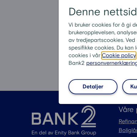
Denne nettsi
Hva betyr refi
Hva er refinan
Vi bruker cookies for å gi
Hva er refinan
brukeropplevelsen, analyser
av tredjepartscookies. Ved å
Hva er forskje
spesifikke cookies. Du kan 
Tilbyr Bank2 r
cookies i vår
Cookie policy
Bank2
personvernerklærin
Detaljer
Ku
Våre 
Refinan
Boliglå