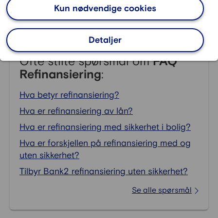
Kun nødvendige cookies
rente, bedre vilkår og lengre nedbetalingstid, som
samlet gir lavere månedskostnader.
Detaljer
Ofte stilte spørsmål om
FAQ
Refinansiering
:
Hva betyr refinansiering?
Hva er refinansiering av lån?
Hva er refinansiering med sikkerhet i bolig?
Hva er forskjellen på refinansiering med og
uten sikkerhet?
Tilbyr Bank2 refinansiering uten sikkerhet?
Se alle spørsmål