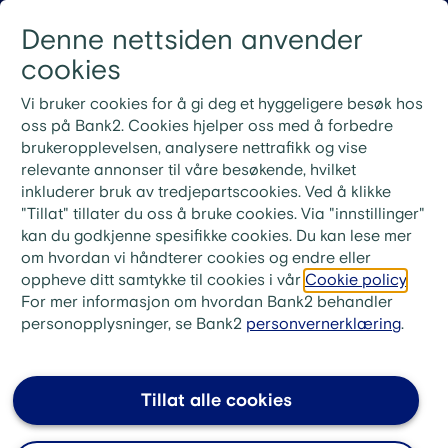
Gå til innhold
Denne nettsiden anvender
Logg inn
Menu
cookies
Nye rutiner for ekstrainnbetaling på lån
Vi bruker cookies for å gi deg et hyggeligere besøk hos
Ved ekstrainnbetaling på lånet ditt må du bruke
oss på Bank2. Cookies hjelper oss med å forbedre
KID-nummeret fra din siste faktura. Ønsker du i
brukeropplevelsen, analysere nettrafikk og vise
stedet å betale neste måneds innbetaling, skriv «Til
relevante annonser til våre besøkende, hvilket
gode + ditt lånenummer» i meldingsfeltet i stedet for
inkluderer bruk av tredjepartscookies. Ved å klikke
KID-nummer.
"Tillat" tillater du oss å bruke cookies. Via "innstillinger"
kan du godkjenne spesifikke cookies. Du kan lese mer
bank2.no
>
Låne
>
Refinansiering
>
om hvordan vi håndterer cookies og endre eller
FAQ Refinansiering
oppheve ditt samtykke til cookies i vår
Cookie policy
.
For mer informasjon om hvordan Bank2 behandler
Kan jeg refinansiere
personopplysninger, se Bank2
personvernerklæring
.
forbrukslån?
Ja. Forbrukslån har vanligvis høy rente og kort
Tillat alle cookies
nedbetalingstid, noe som gjør dem dyre.
Refinansiering av forbrukslån kan gi deg lavere